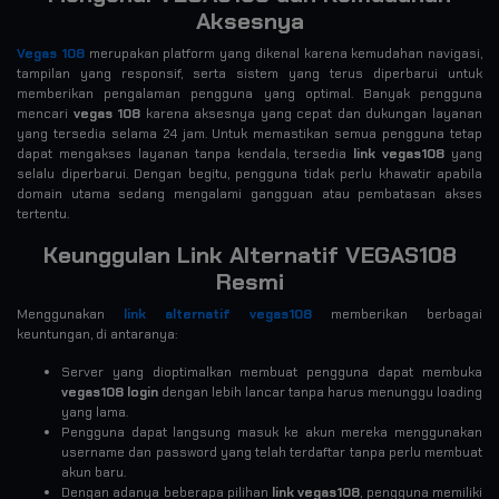
Aksesnya
Vegas 108
merupakan platform yang dikenal karena kemudahan navigasi,
tampilan yang responsif, serta sistem yang terus diperbarui untuk
memberikan pengalaman pengguna yang optimal. Banyak pengguna
mencari
vegas 108
karena aksesnya yang cepat dan dukungan layanan
yang tersedia selama 24 jam. Untuk memastikan semua pengguna tetap
dapat mengakses layanan tanpa kendala, tersedia
link vegas108
yang
selalu diperbarui. Dengan begitu, pengguna tidak perlu khawatir apabila
domain utama sedang mengalami gangguan atau pembatasan akses
tertentu.
Keunggulan Link Alternatif VEGAS108
Resmi
Menggunakan
link alternatif vegas108
memberikan berbagai
keuntungan, di antaranya:
Server yang dioptimalkan membuat pengguna dapat membuka
vegas108 login
dengan lebih lancar tanpa harus menunggu loading
yang lama.
Pengguna dapat langsung masuk ke akun mereka menggunakan
username dan password yang telah terdaftar tanpa perlu membuat
akun baru.
Dengan adanya beberapa pilihan
link vegas108
, pengguna memiliki